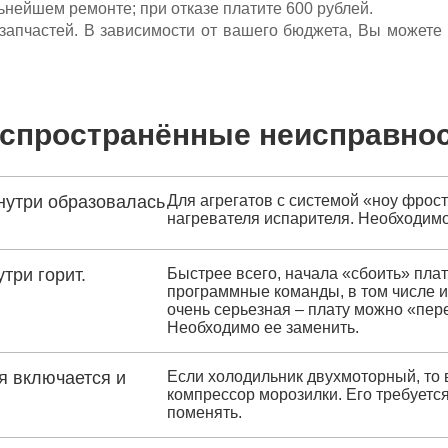
льнейшем ремонте; при отказе платите 600 рублей.
ета запчастей. В зависимости от вашего бюджета, Вы может
спространённые неисправно
нутри образовалась
Для агрегатов с системой «ноу фрос
нагревателя испарителя. Необходимо
три горит.
Быстрее всего, начала «сбоить» пла
программные команды, в том числе и
очень серьезная – плату можно «пер
Необходимо ее заменить.
я включается и
Если холодильник двухмоторный, то 
компрессор морозилки. Его требуетс
поменять.