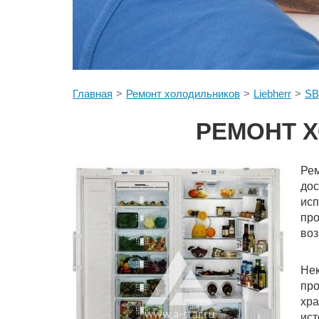
Главная
Ремонт холодильников
Liebherr
SB
РЕМОНТ Х
Рем
дос
ис
пр
воз
Не
пр
хра
ист