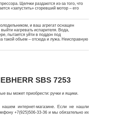
рессора. Щелчки раздаются из-за того, что
ется «запустить» сгоревший мотор – его
холодильником, и ваш агрегат оснащен
г выйти нагревать испарителя. Вода,
е, пытается уйти в поддон под
на такой объем – отсюда и лужа. Неисправную
IEBHERR SBS 7253
рые вы может приобрести: ручки и ящики.
 нашем интернет-магазине. Если не нашли
лефону +7(925)506-33-36 и мы обязательно их