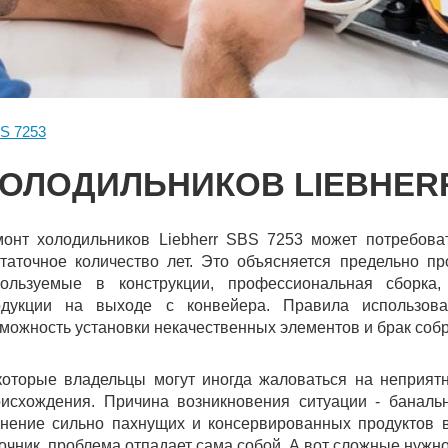
S 7253
ОЛОДИЛЬНИКОВ LIEBHERR
онт холодильников Liebherr SBS 7253 может потребоват
таточное количество лет. Это объясняется предельно пр
пользуемые в конструкции, профессиональная сборка,
одукции на выходе с конвейера. Правила использов
можность установки некачественных элементов и брак собр
которые владельцы могут иногда жаловаться на неприят
оисхождения. Причина возникновения ситуации - банал
нение сильно пахнущих и консервированных продуктов в 
очник, проблема отпадает сама собой. А вот сложные нуж