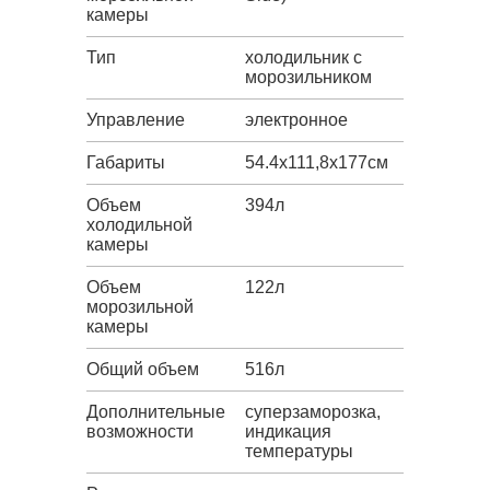
камеры
Тип
холодильник с
морозильником
Управление
электронное
Габариты
54.4х111,8х177см
Объем
394л
холодильной
камеры
Объем
122л
морозильной
камеры
Общий объем
516л
Дополнительные
суперзаморозка,
возможности
индикация
температуры