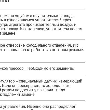
снежная «шуба» и внушительная наледь,
ать в износившемся уплотнителе. Через
трь агрегата проникает теплый воздух, и
остановки. К сожалению, уплотнители нельзя
т замене.
ое отверстие холодильного отделения. Их
егат снова начал работать в штатном режиме.
р-компрессор, Необходимо его заменить.
егулятор – специальный датчик, измеряющий
. Если он неисправен, то холодильник
режим не достигнут, а значит, надо
к подлежит замене.
та управления. Именно она распределяет