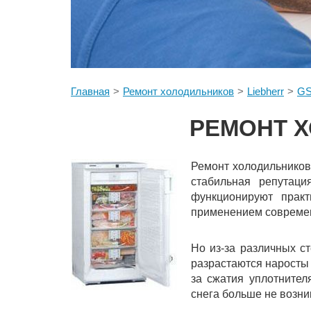
Главная
Ремонт холодильников
Liebherr
GS
РЕМОНТ Х
Ремонт холодильников
стабильная репутаци
функционируют прак
применением современ
Но из-за различных с
разрастаются наросты 
за сжатия уплотнител
снега больше не возни