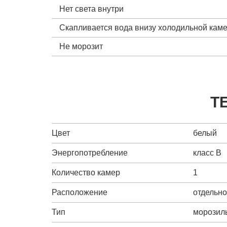
Нет света внутри
Скапливается вода внизу холодильной кам
Не морозит
Т
Цвет
белый
Энергопотребление
класс B
Количество камер
1
Расположение
отдельн
Тип
морозил