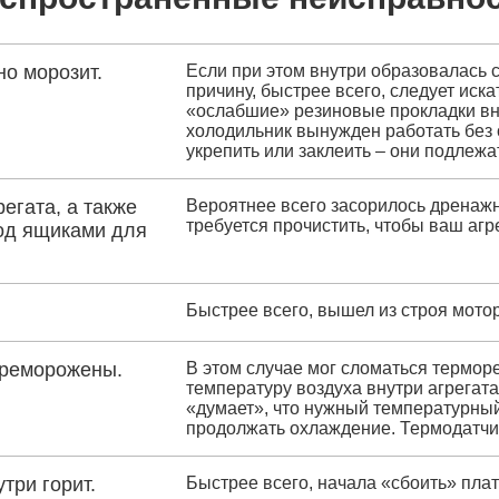
о морозит.
Если при этом внутри образовалась 
причину, быстрее всего, следует иск
«ослабшие» резиновые прокладки вну
холодильник вынужден работать без 
укрепить или заклеить – они подлежа
егата, а также
Вероятнее всего засорилось дренажн
требуется прочистить, чтобы ваш агр
под ящиками для
Быстрее всего, вышел из строя мото
ереморожены.
В этом случае мог сломаться термор
температуру воздуха внутри агрегата
«думает», что нужный температурный 
продолжать охлаждение. Термодатчи
три горит.
Быстрее всего, начала «сбоить» пла