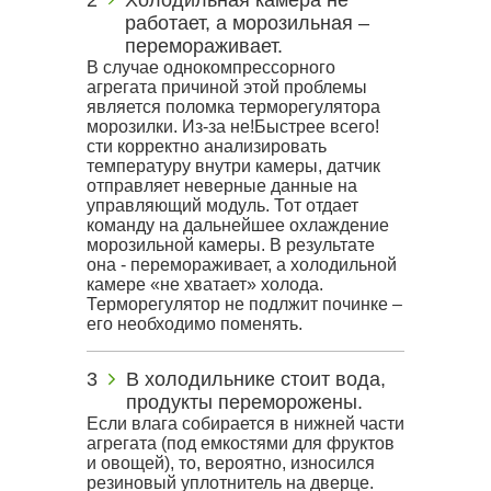
Холодильная камера не
работает, а морозильная –
перемораживает.
В случае однокомпрессорного
агрегата причиной этой проблемы
является поломка терморегулятора
морозилки. Из-за не!Быстрее всего!
сти корректно анализировать
температуру внутри камеры, датчик
отправляет неверные данные на
управляющий модуль. Тот отдает
команду на дальнейшее охлаждение
морозильной камеры. В результате
она - перемораживает, а холодильной
камере «не хватает» холода.
Терморегулятор не подлжит починке –
его необходимо поменять.
В холодильнике стоит вода,
продукты переморожены.
Если влага собирается в нижней части
агрегата (под емкостями для фруктов
и овощей), то, вероятно, износился
резиновый уплотнитель на дверце.