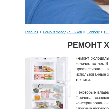
Главная
Ремонт холодильников
Liebherr
CT
РЕМОНТ Х
Ремонт холодиль
количество лет. 
профессиональна
использованные з
техники.
Некоторые владел
Причина возникн
консервированных 
сложные нужносл