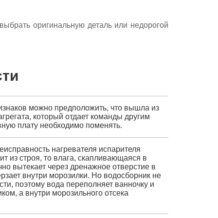
е выбрать оригинальную деталь или недорогой
сти
изнаков можно предположить, что вышла из
агрегата, который отдает команды другим
вную плату необходимо поменять.
еисправность нагревателя испарителя
т из строя, то влага, скапливающаяся в
чно вытекает через дренажное отверстие в
ерзает внутри морозилки. Но водосборник не
ти, поэтому вода переполняет ванночку и
ком, а внутри морозильного отсека