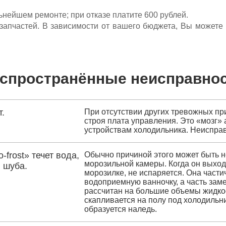
льнейшем ремонте; при отказе платите 600 рублей.
ета запчастей. В зависимости от вашего бюджета, Вы может
спространённые неисправно
.
При отсутствии других тревожных пр
строя плата управления. Это «мозг» 
устройствам холодильника. Неиспра
frost» течет вода,
Обычно причиной этого может быть н
морозильной камеры. Когда он выходи
 шуба.
морозилке, не испаряется. Она части
водоприемную ванночку, а часть зам
рассчитан на большие объемы жидкос
скапливается на полу под холодильни
образуется наледь.