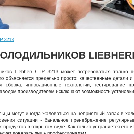
P 3213
ОЛОДИЛЬНИКОВ LIEBHERR
ников Liebherr CTP 3213 может потребоваться только п
Это объясняется предельно просто: качественные детали и
я сборка, инновационные технологии, тестирование п
аводом производителем исключают возможность установки
ьцы могут иногда жаловаться на неприятный запах в хо
овения ситуации - банальное пренебрежение регулярн
продуктов в открытом виде. Как только устраняется его и
едует доверять лишь профессионалам.