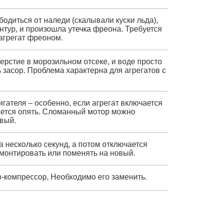
одиться от наледи (скалывали куски льда),
нтур, и произошла утечка фреона. Требуется
агрегат фреоном.
ерстие в морозильном отсеке, и воде просто
ь засор. Проблема характерна для агрегатов с
гателя – особенно, если агрегат включается
чается опять. Сломанный мотор можно
вый.
а несколько секунд, а потом отключается
монтировать или поменять на новый.
р-компрессор, Необходимо его заменить.