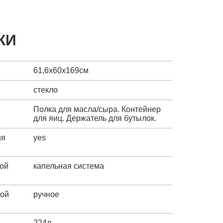
КИ
61,6х60х169см
стекло
Полка для масла/сыра. Контейнер
для яиц. Держатель для бутылок.
ия
yes
ой
капельная система
ной
ручное
224л