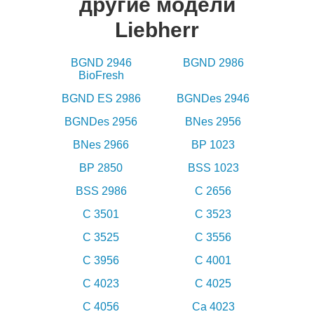
другие модели
Liebherr
BGND 2946
BGND 2986
BioFresh
BGND ES 2986
BGNDes 2946
BGNDes 2956
BNes 2956
BNes 2966
BP 1023
BP 2850
BSS 1023
BSS 2986
C 2656
C 3501
C 3523
C 3525
C 3556
C 3956
C 4001
C 4023
C 4025
C 4056
Ca 4023