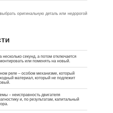
е выбрать оригинальную деталь или недорогой
сти
а несколько секунд, а потом отключается
монтировать или поменять на новый.
тном реле – особом механизме, который
асходный материал, который не подлежит
овый.
емы – неисправность двигателя
агностику и, по результатам, капитальный
ора.