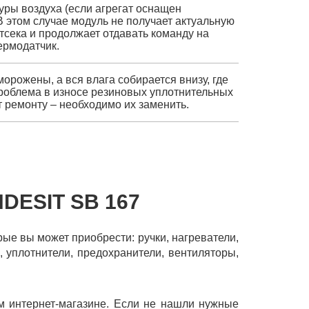
ры воздуха (если агрегат оснащен
 этом случае модуль не получает актуальную
сека и продолжает отдавать команду на
ермодатчик.
орожены, а вся влага собирается внизу, где
роблема в износе резиновых уплотнительных
т ремонту – необходимо их заменить.
DESIT SB 167
орые вы может приобрести: ручки, нагреватели,
, уплотнители, предохранители, вентиляторы,
м интернет-магазине. Если не нашли нужные