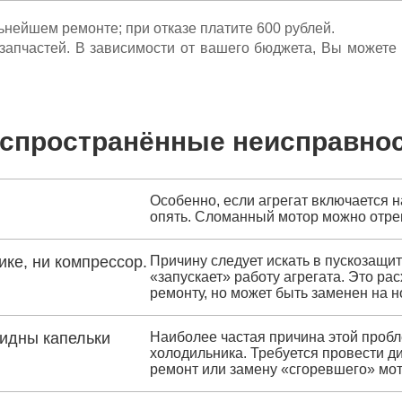
льнейшем ремонте; при отказе платите 600 рублей.
ета запчастей. В зависимости от вашего бюджета, Вы может
спространённые неисправно
Особенно, если агрегат включается н
опять. Сломанный мотор можно отре
ике, ни компрессор.
Причину следует искать в пускозащи
«запускает» работу агрегата. Это р
ремонту, но может быть заменен на н
видны капельки
Наиболее частая причина этой пробл
холодильника. Требуется провести ди
ремонт или замену «сгоревшего» мот