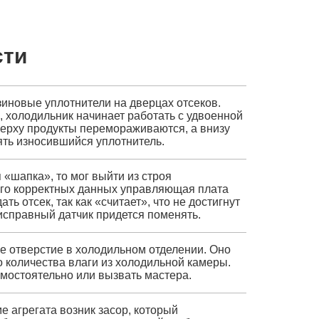
сти
зиновые уплотнители на дверцах отсеков.
, холодильник начинает работать с удвоенной
верху продукты перемораживаются, а внизу
ять износившийся уплотнитель.
 «шапка», то мог выйти из строя
его корректных данных управляющая плата
ь отсек, так как «считает», что не достигнут
справный датчик придется поменять.
е отверстие в холодильном отделении. Оно
 количества влаги из холодильной камеры.
мостоятельно или вызвать мастера.
е агрегата возник засор, который