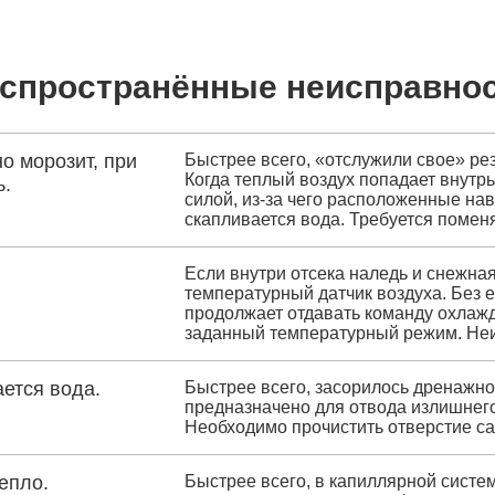
спространённые неисправно
о морозит, при
Быстрее всего, «отслужили свое» ре
Когда теплый воздух попадает внутрь
ь.
силой, из-за чего расположенные на
скапливается вода. Требуется помен
Если внутри отсека наледь и снежная
температурный датчик воздуха. Без 
продолжает отдавать команду охлаждат
заданный температурный режим. Неи
ется вода.
Быстрее всего, засорилось дренажно
предназначено для отвода излишнего
Необходимо прочистить отверстие са
епло.
Быстрее всего, в капиллярной систем