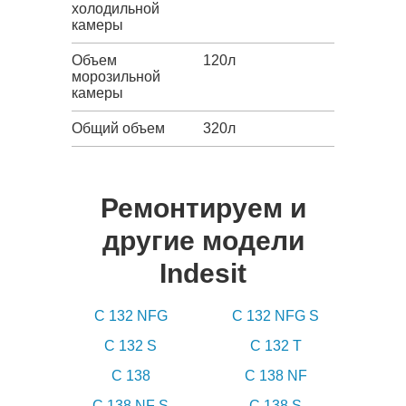
холодильной
камеры
Объем
120л
морозильной
камеры
Общий объем
320л
Ремонтируем и
другие модели
Indesit
C 132 NFG
C 132 NFG S
C 132 S
C 132 T
C 138
C 138 NF
C 138 NF S
C 138 S