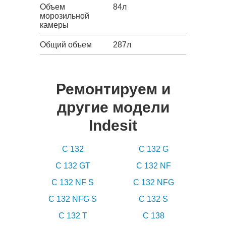
Объем
84л
морозильной
камеры
Общий объем
287л
Ремонтируем и
другие модели
Indesit
C 132
C 132 G
C 132 GT
C 132 NF
C 132 NF S
C 132 NFG
C 132 NFG S
C 132 S
C 132 T
C 138