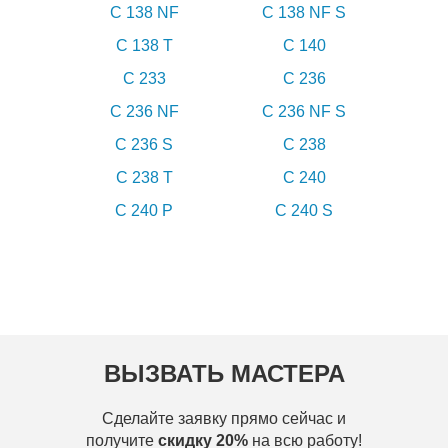
C 138 NF
C 138 NF S
C 138 T
C 140
C 233
C 236
C 236 NF
C 236 NF S
C 236 S
C 238
C 238 T
C 240
C 240 P
C 240 S
ВЫЗВАТЬ МАСТЕРА
Сделайте заявку прямо сейчас и
получите
скидку 20%
на всю работу!