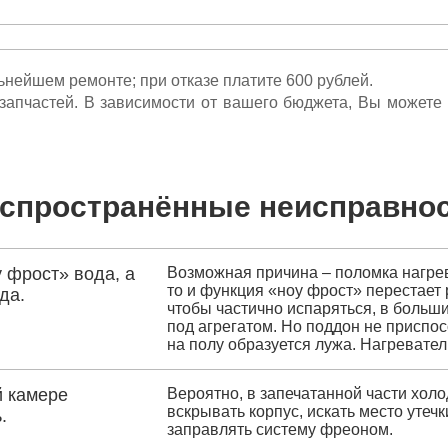
льнейшем ремонте; при отказе платите 600 рублей.
ета запчастей. В зависимости от вашего бюджета, Вы может
спространённые неисправно
 фрост» вода, а
Возможная причина – поломка нагрев
то и функция «ноу фрост» перестает 
да.
чтобы частично испаряться, в больш
под агрегатом. Но поддон не приспос
на полу образуется лужа. Нагревате
й камере
Вероятно, в запечатанной части хол
вскрывать корпус, искать место утеч
.
заправлять систему фреоном.