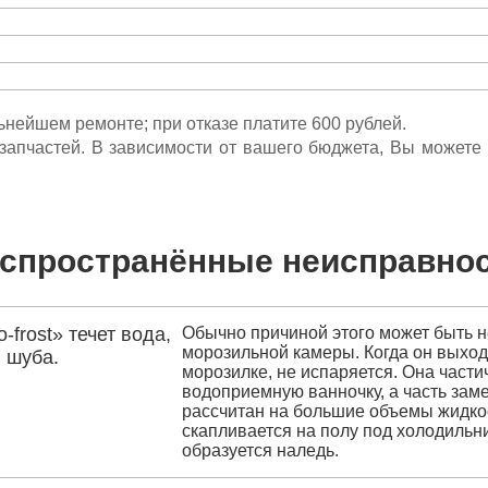
льнейшем ремонте; при отказе платите 600 рублей.
ета запчастей. В зависимости от вашего бюджета, Вы может
спространённые неисправно
frost» течет вода,
Обычно причиной этого может быть н
морозильной камеры. Когда он выходи
 шуба.
морозилке, не испаряется. Она части
водоприемную ванночку, а часть зам
рассчитан на большие объемы жидкос
скапливается на полу под холодильни
образуется наледь.