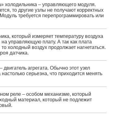
а» холодильника – управляющего модуля.
ся, то другие узлы не получают корректных
. Модуль требуется перепрограммировать или
чика, который измеряет температуру воздуха
 на управляющую плату. А так как плата
то холодный воздух продолжает нагнетаться.
роя датчика.
 двигатель агрегата. Обычно этот узел
 настолько серьезна, что приходится менять
тном реле – особом механизме, который
асходный материал, который не подлежит
овый.