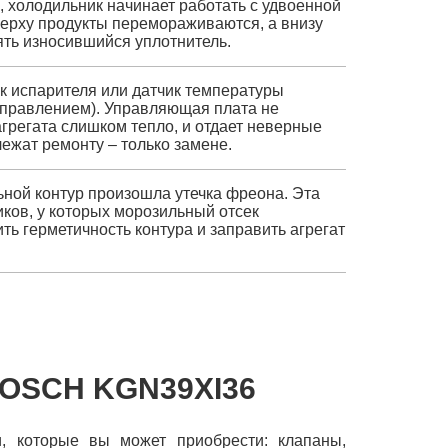
, холодильник начинает работать с удвоенной
верху продукты перемораживаются, а внизу
ять износившийся уплотнитель.
ик испарителя или датчик температуры
 управлением). Управляющая плата не
 агрегата слишком тепло, и отдает неверные
ежат ремонту – только замене.
ной контур произошла утечка фреона. Эта
ков, у которых морозильный отсек
ть герметичность контура и заправить агрегат
OSCH KGN39XI36
, которые вы может приобрести: клапаны,