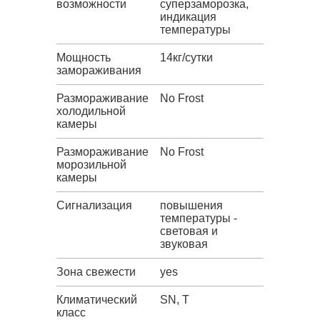
возможности
суперзаморозка,
индикация
температуры
Мощность
14кг/сутки
замораживания
Размораживание
No Frost
холодильной
камеры
Размораживание
No Frost
морозильной
камеры
Сигнализация
повышения
температуры -
световая и
звуковая
Зона свежести
yes
Климатический
SN, T
класс