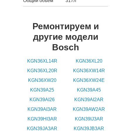
Общий объем
317л
Ремонтируем и
другие модели
Bosch
KGN36XL14R
KGN36XL20
KGN36XL20R
KGN36XW14R
KGN36XW20
KGN36XW24E
KGN39A25
KGN39A45
KGN39AI26
KGN39AI2AR
KGN39AI3AR
KGN39AW2AR
KGN39HI3AR
KGN39IJ3AR
KGN39JA3AR
KGN39JB3AR