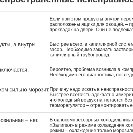
Если при этом продукты внутри перем
расположены ящики для овощей, – п
прокладок на двери. Они не подлежа
кты, а внутри
Быстрее всего, в капиллярной систем
засор. Необходимо закачать раствор
капиллярный трубопровод.
ыключается.
Вероятно, проблема возникла в комп
Необходимо его диагностика, послед
ком сильно морозит.
Причину надо искать в неисправност
Быстрее всего!сть адекватно измерит
что холодный воздух нагнетается бе
терморегулятор – отремонтировать ег
озильная – нет.
В однокомпрессорных холодильниках 
«Залипая» в режиме охлаждения хол
режим – охлаждение только морозилк