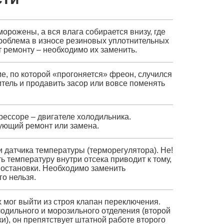
орожены, а вся влага собирается внизу, где
роблема в износе резиновых уплотнительных
т ремонту – необходимо их заменить.
е, по которой «прогоняется» фреон, случился
итель и продавить засор или вовсе поменять
рессоре – двигателе холодильника.
ующий ремонт или замена.
и датчика температуры (терморегулятора). Не!
ь температуру внутри отсека приводит к тому,
з остановки. Необходимо заменить
о нельзя.
мог выйти из строя клапан переключения.
одильного и морозильного отделения (второй
и), он препятствует штатной работе второго