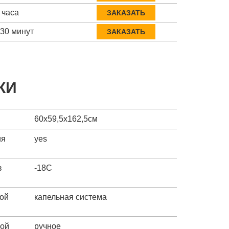
 часа
ЗАКАЗАТЬ
-30 минут
ЗАКАЗАТЬ
КИ
60х59,5х162,5см
ия
yes
в
-18C
ой
капельная система
ной
ручное