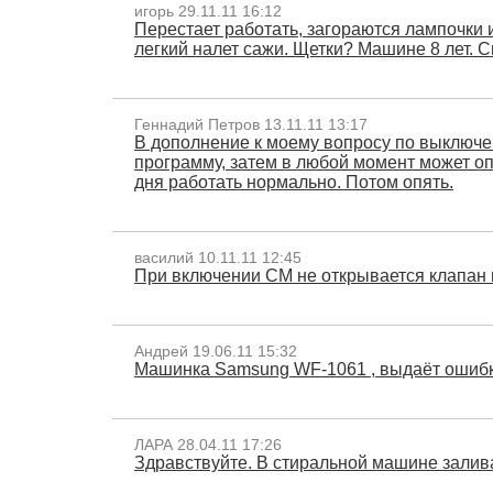
игорь 29.11.11 16:12
Перестает работать, загораются лампочки 
легкий налет сажи. Щетки? Машине 8 лет. С
Геннадий Петров 13.11.11 13:17
В дополнение к моему вопросу по выключен
программу, затем в любой момент может оп
дня работать нормально. Потом опять.
василий 10.11.11 12:45
При включении СМ не открывается клапан и
Андрей 19.06.11 15:32
Машинка Samsung WF-1061 , выдаёт ошибку 
ЛАРА 28.04.11 17:26
Здравствуйте. В стиральной машине залив