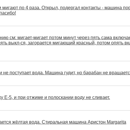
и мигают по 4 раза. Открыл, подергал контакты - машина по
пасибо!
ию см: мигает-мигает потом минут через пять сама включа
ять выкл-ся, загорается мигающий красный, потом опять вкл
 не поступает вода. Машина гудит, но барабан не вращаетс
Е-5, и при отжиме и полоскании воду не сливает.
ается жёлтая вода. Стиральная машина Аристон Margarita