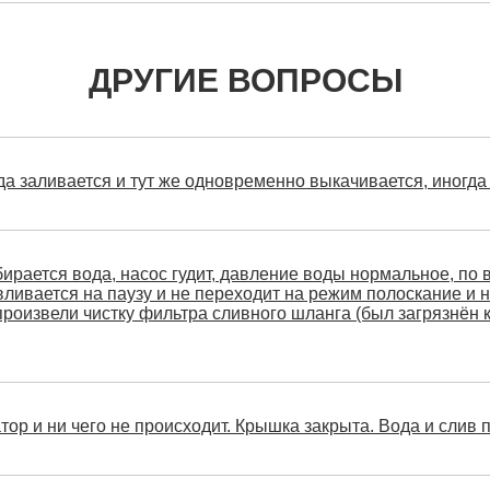
ДРУГИЕ ВОПРОСЫ
да заливается и тут же одновременно выкачивается, иногда
рается вода, насос гудит, давление воды нормальное, по в
авливается на паузу и не переходит на режим полоскание и
произвели чистку фильтра сливного шланга (был загрязнён
ор и ни чего не происходит. Крышка закрыта. Вода и слив