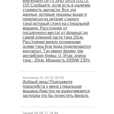
Bleckmann UF70 SHD SA14 03173.
155 Сообщите, если есть в наличии
стоимость запчасти. Все эти
данные, которые указаны выше я
переписал из детали( старого
тэна),который стоял на стиральной
машине. Расстояние от
посадочного места( от фланца) до
самой длинной части тэна 20см.
Расстояние между основными
осями тэна 6см (куда подключаются
контакты). Тэн имеет форму три
английских буквы: U. Итак: длина
тэна - 20см. Мощность 2000W 230V.
Антонина 31.10.11 08:55
Добрый день! Подскажите
пожалуйста у меня стиральная
машина Аристон не выкручивается
заглушка что бы почистить фильтр.
Лилия 06.08.11 14:44