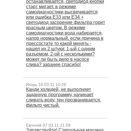
останавливается, светодиод кнопки
старт мигает. в режиме
самодиагностики высвечивается
или ошибка Е33 или Е34 +
светодиод засорение фильтра горит
красным цветом. В режиме
самодиагностики вода набирается,
напор нормальный. если причина в
прессостате то какой менять -
нашел их 2 штуки: 1-ый с одним
разъемом, 2-ой с несколькими?
может ли быть дело в насосе
слива? заранее спасибо!
Игорь 18.03.11 10:26
Канди холидей, не выполняет
заданную программу, начинает
сливать воду, тен прозванивается,
фильтр чистый.
Евгений 07.03.11 21:59
Здравствуйте! Стиральная машина