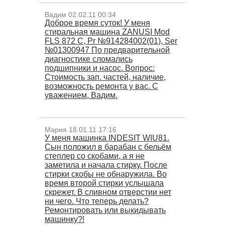
Вадим 02.02.11 00:34
Доброе время суток! У меня
стиральная машина ZANUSI Mod
FLS 872 C, Pr №914284002(01), Ser
№01300947 По предварительной
диагностике сломались
подшипники и насос. Вопрос:
Стоимость зап. частей, наличие,
возможность ремонта у вас. С
уважением, Вадим.
Мария 18.01.11 17:16
У меня машинка INDESIT WIU81.
Сын положил в барабан с бельём
степлер со скобами, а я не
заметила и начала стирку. После
стирки скобы не обнаружила. Во
время второй стирки услышала
скрежет. В сливном отверстии нет
ни чего. Что теперь делать?
Ремонтировать или выкидывать
машинку?!