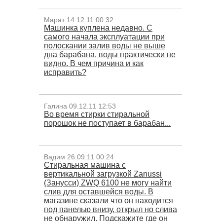
Марат 14.12.11 00:32
Машинка куплена недавно. С
самого начала эксплуатации при
полоскании залив воды не выше
дна барабана, воды практически не
видно. В чем причина и как
исправить?
Галина 09.12.11 12:53
Во время стирки стиральной
порошок не поступает в барабан...
Вадим 26.09.11 00:24
Стиральная машина с
вертикальной загрузкой Zanussi
(Занусси) ZWQ 6100 не могу найти
слив для оставшейся воды. В
магазине сказали что он находится
под панелью внизу, открыл но слива
не обнаружил. Подскажите где он