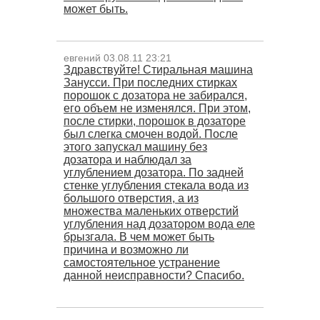
может быть.
евгений 03.08.11 23:21
Здравствуйте! Стиральная машина
Занусси. При последних стирках
порошок с дозатора не забирался,
его объем не изменялся. При этом,
после стирки, порошок в дозаторе
был слегка смочен водой. После
этого запускал машину без
дозатора и наблюдал за
углублением дозатора. По задней
стенке углубления стекала вода из
большого отверстия, а из
множества маленьких отверстий
углубления над дозатором вода еле
брызгала. В чем может быть
причина и возможно ли
самостоятельное устранение
данной неисправности? Спасибо.