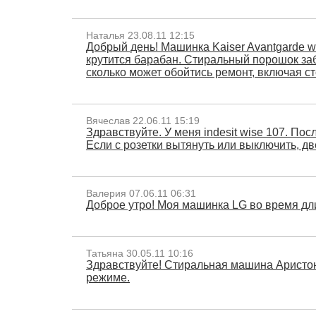
Наталья 23.08.11 12:15
Добрый день! Машинка Kaiser Avantgarde w
крутится барабан. Стиральный порошок заби
сколько может обойтись ремонт, включая с
Вячеслав 22.06.11 15:19
Здравствуйте. У меня indesit wise 107. По
Если с розетки вытянуть или выключить, дв
Валерия 07.06.11 06:31
Доброе утро! Моя машинка LG во время дли
Татьяна 30.05.11 10:16
Здравствуйте! Стиральная машина Аристон
режиме.