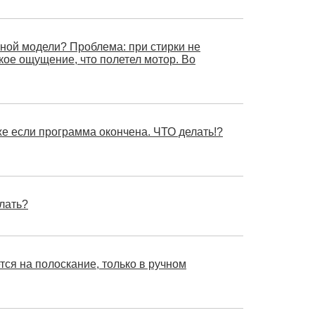
ной модели? Проблема: при стирки не
акое ощущение, что полетел мотор. Во
аже если программа окончена. ЧТО делать!?
елать?
ся на полоскание, только в ручном