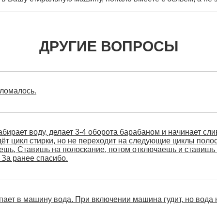
ДРУГИЕ ВОПРОСЫ
сломалось.
ирает воду, делает 3-4 оборота барабаном и начинает сли
ёт цикл стирки, но не переходит на следующие циклы полос
чаешь, Ставишь на полоскание, потом отключаешь и ставишь 
 За ранее спасибо.
ет в машину вода. При включении машина гудит, но вода н