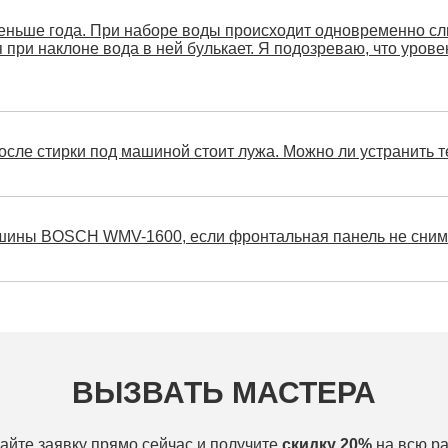
ньше года. При наборе воды происходит одновременно сли
я при наклоне вода в ней булькает. Я подозреваю, что уро
ле стирки под машиной стоит лужа. Можно ли устранить т
ашины BOSCH WMV-1600, если фронтальная панель не сним
ВЫЗВАТЬ МАСТЕРА
айте заявку прямо сейчас и получите
скидку 20%
на всю ра