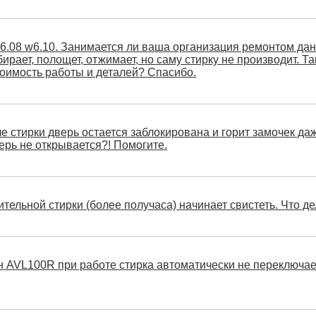
6.08 w6.10. Занимается ли ваша организация ремонтом дан
рает, полощет, отжимает, но саму стирку не производит. Т
тоимость работы и деталей? Спасибо.
сле стирки дверь остается заблокирована и горит замочек д
ерь не открывается?! Помогите.
тельной стирки (более получаса) начинает свистеть. Что д
 AVL100R при работе стирка автоматически не переключает