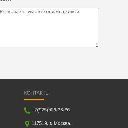
КОНТАКТЫ
+7(925)506-33-36
117519
,
г. Москва
,