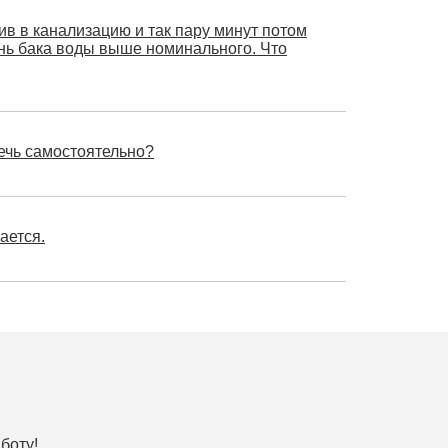
в в канализацию и так пару минут потом
вень бака воды выше номинального. Что
ечь самостоятельно?
ается.
боту!