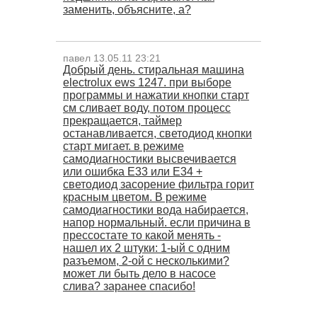
заменить, объясните, а?
павел 13.05.11 23:21
Добрый день. стиральная машина
electrolux ews 1247. при выборе
программы и нажатии кнопки старт
см сливает воду, потом процесс
прекращается, таймер
останавливается, светодиод кнопки
старт мигает. в режиме
самодиагностики высвечивается
или ошибка Е33 или Е34 +
светодиод засорение фильтра горит
красным цветом. В режиме
самодиагностики вода набирается,
напор нормальный. если причина в
прессостате то какой менять -
нашел их 2 штуки: 1-ый с одним
разъемом, 2-ой с несколькими?
может ли быть дело в насосе
слива? заранее спасибо!