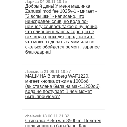
Лариса 04.09.11 19:15
Добрый день! У меня машинка
Zanussi mod fae 1025v-1 - мигает -
"2 вспышки" - написано, что
неисправен слив, но вода по-
немногу сливает, такое ощущение,
что сливной шланг засорен, и не
вся вода проходит, продскажите,
что можно сделать самим или во
сколько обойдется ремонт, заранее
благодарна!
Людмила 21.06.11 19:27
МАШИНА Blomberg WAF1220,
мигает кнопка отжима 1000об.
(выставлена была на макс.1200об),
вода не поступает. В чем может
быть проблема?
chelavek 18.06.11 21:32
Стиралка Beko wm 3500 m. Полетел
подшипник на барабане. Как