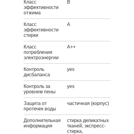
Класс
B
эффективности
отжима
Класс
A
эффективности
стирки
Класс
A++
потребления
электроэнергии
Контроль
yes
дисбаланса
Контроль за
yes
уровнем пены
Защита от
частичная (корпус)
протечек воды
Дополнительная
стирка деликатных
информация
тканей, экспресс-
стирка,