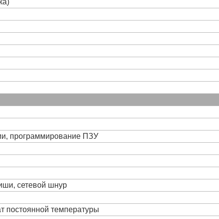
ка)
ции, программирование ПЗУ
виши, сетевой шнур
ат постоянной температуры