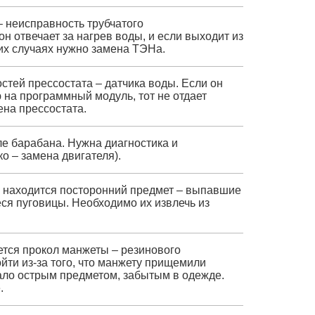
 неисправность трубчатого
н отвечает за нагрев воды, и если выходит из
ких случаях нужно замена ТЭНа.
остей прессостата – датчика воды. Если он
на программный модуль, тот не отдает
ена прессостата.
е барабана. Нужна диагностика и
о – замена двигателя).
 находится посторонний предмет – выпавшие
ся пуговицы. Необходимо их извлечь из
ется прокол манжеты – резинового
йти из-за того, что манжету прищемили
езало острым предметом, забытым в одежде.
.