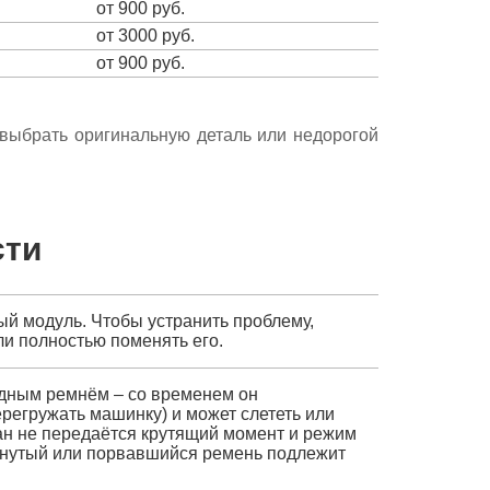
от 900 руб.
от 3000 руб.
от 900 руб.
е выбрать оригинальную деталь или недорогой
сти
ый модуль. Чтобы устранить проблему,
и полностью поменять его.
одным ремнём – со временем он
перегружать машинку) и может слететь или
бан не передаётся крутящий момент и режим
тянутый или порвавшийся ремень подлежит