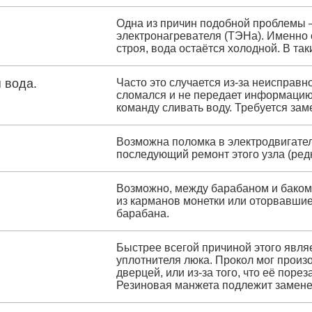
Одна из причин подобной проблемы –
электронагревателя (ТЭНа). Именно о
строя, вода остаётся холодной. В та
 вода.
Часто это случается из-за неисправн
сломался и не передает информацию 
команду сливать воду. Требуется зам
Возможна поломка в электродвигател
последующий ремонт этого узла (редк
Возможно, между барабаном и баком
из карманов монетки или оторвавшие
барабана.
Быстрее всегой причиной этого явля
уплотнителя люка. Прокол мог произо
дверцей, или из-за того, что её пор
Резиновая манжета подлежит замене