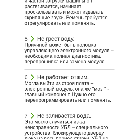
и частой загрузки машины он
растягивается, начинает
проскальзывать и может издавать
скрипящие звуки. Ремень требуется
отрегулировать или поменять.
Не греет воду.
Причиной может быть поломка
управляющего электронного модуля –
необходима полная диагностика,
перепрошивка или замена модуля.
Не работает отжим.
Могла выйти из строя плата –
электронный модуль, она же "мозг" -
главный компонент. Нужно его
перепрограммировать или поменять.
Не заливается вода.
Это могло случиться из-за
неисправности УБЛ – специального
устройства, блокирующего дверцу
люка на весь период стирки. УБЛ не