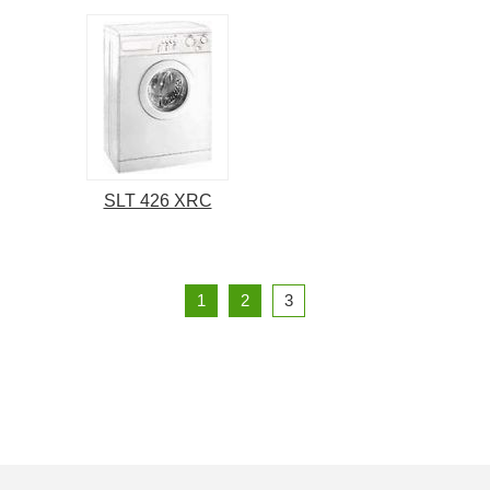
SLT 426 XRC
1
2
3