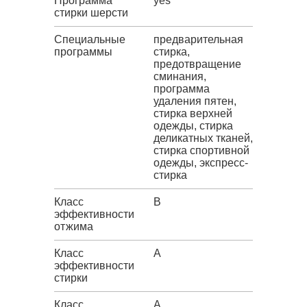
Программа
yes
стирки шерсти
Специальные
предварительная
программы
стирка,
предотвращение
сминания,
программа
удаления пятен,
стирка верхней
одежды, стирка
деликатных тканей,
стирка спортивной
одежды, экспресс-
стирка
Класс
B
эффективности
отжима
Класс
A
эффективности
стирки
Класс
A