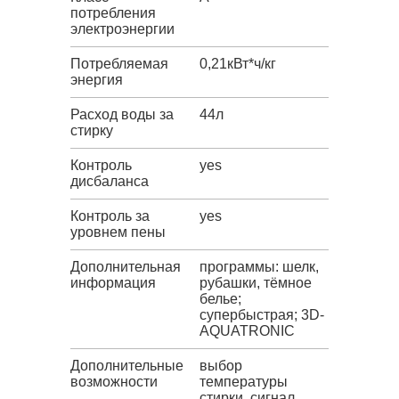
потребления
электроэнергии
Потребляемая
0,21кВт*ч/кг
энергия
Расход воды за
44л
стирку
Контроль
yes
дисбаланса
Контроль за
yes
уровнем пены
Дополнительная
программы: шелк,
информация
рубашки, тёмное
белье;
супербыстрая; 3D-
AQUATRONIC
Дополнительные
выбор
возможности
температуры
стирки, сигнал