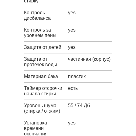
стирку
Контроль
yes
дисбаланса
Контроль за
yes
уровнем пены
Защита от детей
yes
Защита от
частичная (корпус)
протечек воды
Материал бака
пластик
Таймер отсрочки
есть
начала стирки
Уровень шума
55 / 74 Дб
(стирка / отжим)
Установка
yes
времени
окончания