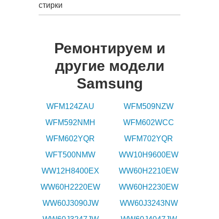
стирки
Ремонтируем и
другие модели
Samsung
WFM124ZAU
WFM509NZW
WFM592NMH
WFM602WCC
WFM602YQR
WFM702YQR
WFT500NMW
WW10H9600EW
WW12H8400EX
WW60H2210EW
WW60H2220EW
WW60H2230EW
WW60J3090JW
WW60J3243NW