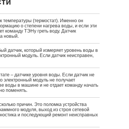
сти
к температуры (термостат). Именно он
ормацию о степени нагрева воды, и если эти
ет команду ТЭНу греть воду. Датчик
а новый.
бый датчик, который измеряет уровень воды в
ктронный модуль. Если датчик неисправен,
ате – датчике уровня воды. Если датчик не
то электронный модуль не получает
е воды в машине и не отдает команду начать
но поменять.
колько причин. Это поломка устройства
раммного модуля, выход из строя сетевой
гностика и последующий ремонт неисправных