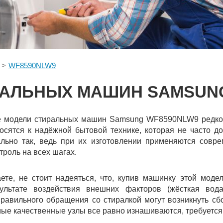
WF8590NLW9
РАЛЬНЫХ МАШИН SAMSUNG
е модели стиральных машин Samsung WF8590NLW9 редко 
осятся к надёжной бытовой технике, которая не часто д
льно так, ведь при их изготовлении применяются совр
троль на всех шагах.
ете, не стоит надеяться, что, купив машинку этой моде
зультате воздействия внешних факторов (жёсткая вод
равильного обращения со стиралкой могут возникнуть сб
ые качественные узлы все равно изнашиваются, требуется