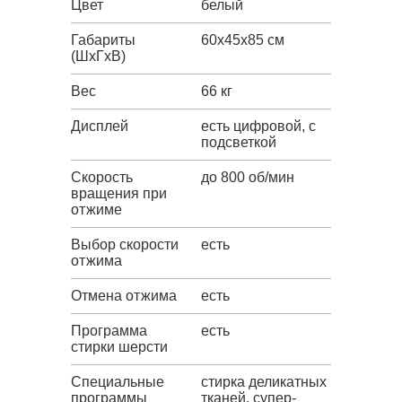
Цвет
белый
Габариты
60x45x85 см
(ШxГxВ)
Вес
66 кг
Дисплей
есть цифровой, с
подсветкой
Скорость
до 800 об/мин
вращения при
отжиме
Выбор скорости
есть
отжима
Отмена отжима
есть
Программа
есть
стирки шерсти
Специальные
стирка деликатных
программы
тканей, супер-