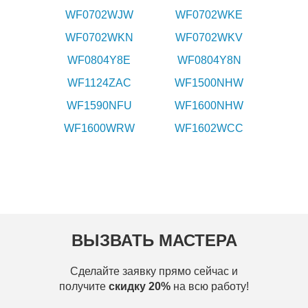
WF0702WJW
WF0702WKE
WF0702WKN
WF0702WKV
WF0804Y8E
WF0804Y8N
WF1124ZAC
WF1500NHW
WF1590NFU
WF1600NHW
WF1600WRW
WF1602WCC
ВЫЗВАТЬ МАСТЕРА
Сделайте заявку прямо сейчас и
получите
скидку 20%
на всю работу!