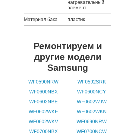
нагревательный
элемент
Материал бака
пластик
Ремонтируем и
другие модели
Samsung
WF0590NRW
WF0592SRK
WF0600NBX
WF0600NCY
WF0602NBE
WF0602WJW
WF0602WKE
WF0602WKN
WF0602WKV
WF0690NRW
WF0700NBX
WF0700NCW