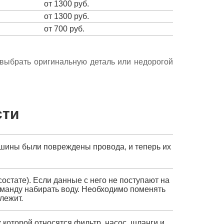
от 1300 руб.
от 1300 руб.
от 700 руб.
е выбрать оригинальную деталь или недорогой
сти
машины были повреждены провода, и теперь их
состате). Если данные с него не поступают на
команду набирать воду. Необходимо поменять
длежит.
к которой относятся фильтр, насос, шланги и