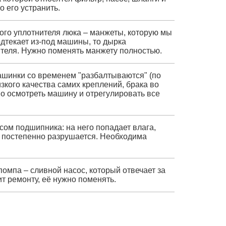
о его устранить.
ого уплотнителя люка – манжеты, которую мы
одтекает из-под машины, то дырка
теля. Нужно поменять манжету полностью.
ашинки со временем "разбалтываются" (по
зкого качества самих креплений, брака во
о осмотреть машину и отрегулировать все
сом подшипника: на него попадает влага,
и постепенно разрушается. Необходима
 помпа – сливной насос, который отвечает за
т ремонту, её нужно поменять.