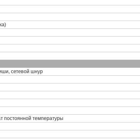
ка)
виши, сетевой шнур
ат постоянной температуры