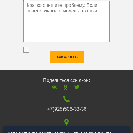
ЗАКАЗАТЬ
Поделиться ссылкой:
+7(925)506-33-36
117519
,
г. Москва
,