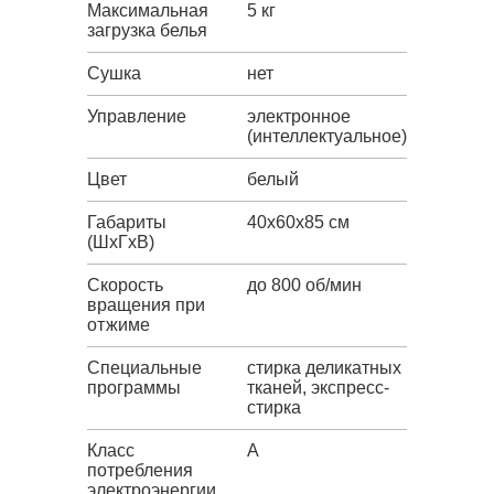
Максимальная
5 кг
загрузка белья
Сушка
нет
Управление
электронное
(интеллектуальное)
Цвет
белый
Габариты
40x60x85 см
(ШxГxВ)
Скорость
до 800 об/мин
вращения при
отжиме
Специальные
стирка деликатных
программы
тканей, экспресс-
стирка
Класс
A
потребления
электроэнергии