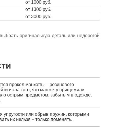
от 1000 руб.
от 1300 руб.
от 3000 руб.
е выбрать оригинальную деталь или недорогой
сти
ется прокол манжеты – резинового
йти из-за того, что манжету прищемили
езало острым предметом, забытым в одежде.
.
ря упругости или обрыв пружин, которыми
ать их нельзя – только поменять.