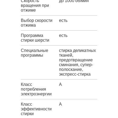
Скорость
до 1000 об/мин
вращения при
отжиме
Выбор скорости
есть
отжима
Программа
есть
стирки шерсти
Специальные
стирка деликатных
программы
тканей,
предотвращение
сминания, супер-
полоскание,
экспресс-стирка
Класс
A
потребления
электроэнергии
Класс
A
эффективности
стирки