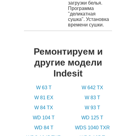
загрузки белья.
Программа
"деликатная
сушка". Установка
времени сушки.
Ремонтируем и
другие модели
Indesit
W 63 T
W 642 TX
W 81 EX
W 83 T
W 84 TX
W 93 T
WD 104 T
WD 125 T
WD 84 T
WDS 1040 TXR