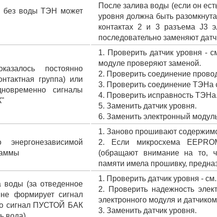
После залива воды (если он ест
к без воды ТЭН может
уровня должна быть разомкнута
контактах 2 и 3 разъема J3 э
последовательно заменяют датч
1. Проверить датчик уровня - 
модуле проверяют заменой.
азалось постоянно
2. Проверить соединение провод
нтактная группа) или
3. Проверить соединение ТЭНа с 
дновременно сигналы
4. Проверить исправность ТЭНа
"
5. Заменить датчик уровня.
6. Заменить электронный модуль
1. Заново прошивают содержим
 энергонезависимой
2. Если микросхема EEPROM
раммы
(обращают внимание на то, 
памяти имела прошивку, предна
1. Проверить датчик уровня - см
 воды (за отведенное
2. Проверить надежность элек
 не формирует сигнал
электронного модуля и датчиком
то сигнал ПУСТОЙ БАК
3. Заменить датчик уровня.
ть вода)