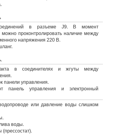
.
ь
соединений в разъеме J9. В момент
 можно проконтролировать наличие между
менного напряжения 220 В.
шланг.
.
такта в соединителях и жгуты между
ения.
к панели управления.
ют панель управления и электронный
 водопроводе или давление воды слишком
ы.
алива воды.
 (прессостат).