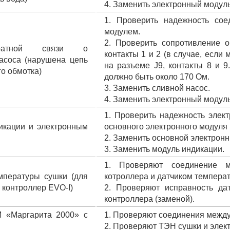
4. Заменить электронный модуль
1. Проверить надежность сое
модулем.
2. Проверить сопротивление о
братной связи о
контакты 1 и 2 (в случае, есл
асоса (нарушена цепь
на разъеме J9, контакты 8 и 9
го обмотка)
должно быть около 170 Ом.
3. Заменить сливной насос.
4. Заменить электронный модуль
1. Проверить надежность элек
икации и электронным
основного электронного модуля
2. Заменить основной электрон
3. Заменить модуль индикации.
1. Проверяют соединение м
мпературы сушки (для
котроллера и датчиком темпера
 контроллер EVO-I)
2. Проверяют исправность да
контроллера (заменой).
М «Маргарита 2000» с
1. Проверяют соединения между
2. Проверяют ТЭН сушки и элек