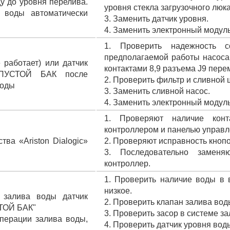
у до уровня перелива.
уровня стекла загрузочного люка
 воды автоматически
3. Заменить датчик уровня.
4. Заменить электронный модул
1. Проверить надежность 
предполагаемой работы насоса
 работает) или датчик
контактами 8,9 разъема J9 пере
 ПУСТОЙ БАК после
2. Проверить фильтр и сливной 
воды
3. Заменить сливной насос.
4. Заменить электронный модуль
1. Проверяют наличие кон
контроллером и панелью управл
ва «Ariston Dialogic»
2. Проверяют исправность кнопо
3. Последовательно заменя
контроллер.
1. Проверить наличие воды в
низкое.
 залива воды датчик
2. Проверить клапан залива вод
СТОЙ БАК"
3. Проверить засор в системе з
перации залива воды,
4. Проверить датчик уровня воды