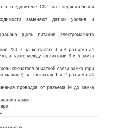
та в соединителе CN1 на соединительной
одимости заменяют датчик уровня и
рабана (цепь питания электромагнита
ния 220 В на контактах 3 и 4 разъема J4
), а также между контактами 3 и 5 замка
ровыключателя обратной связи замка (при
й машине) на контактах 1 и 2 разъема J4
динения проводов от разъема М до замка
кивания замка.
вери.
.
ный модуль.