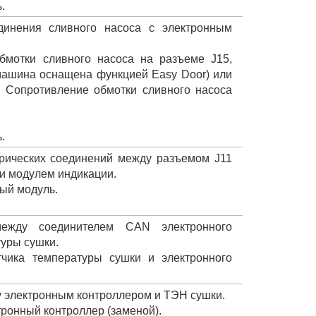
.
динения сливного насоса с электронным
бмотки сливного насоса на разъеме J15,
и машина оснащена функцией Easy Door) или
. Сопротивление обмотки сливного насоса
.
трических соединений между разъемом J11
 и модулем индикации.
ный модуль.
ежду соединителем CAN электронного
туры сушки.
тчика температуры сушки и электронного
 электронным контроллером и ТЭН сушки.
тронный контроллер (заменой).