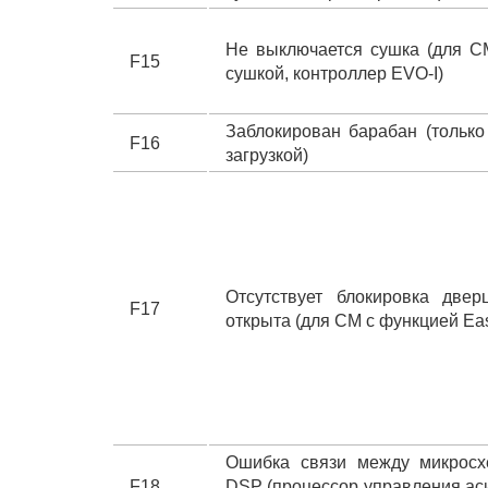
Не выключается сушка (для С
F15
сушкой, контроллер EVO-I)
Заблокирован барабан (только
F16
загрузкой)
Отсутствует блокировка две
F17
открыта (для СМ с функцией Ea
Ошибка связи между микросх
F18
DSP (процессор управления а