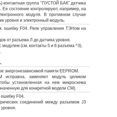
ь) контактная группа "ПУСТОЙ БАК" датчика
. Ее состояние контролируют, например, на
лектронного модуля. В противном случае
ик уровня и электронный модуль.
см. ошибку F04. Реле управления ТЭНом на
ов от разъема Л до датчика уровня.
модулем (см. контакты 5 и 6 разъема ^3).
.
.
ое энергонезависимой памяти EEPROM.
 исправна, заменяют модуль целиком
чтобы установленная на нем микросхема
значенную для конкретной модели СМ).
. ошибку F04.
трических соединений между разъемом J3
 уровня.