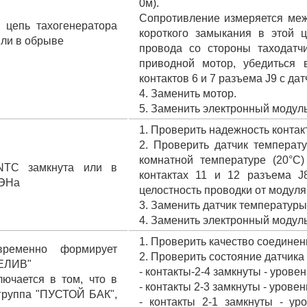
0м).
Сопротивление измеряется межд
 цепь тахогенератора
короткого замыкания в этой 
или в обрыве
провода со стороны таходатч
приводной мотор, убедиться 
контактов 6 и 7 разъема J9 с дат
4. Заменить мотор.
5. Заменить электронный модуль
1. Проверить надежность контак
2. Проверить датчик температу
комнатной температуре (20°С
NTC замкнута или в
контактах 11 и 12 разъема J8
ТЭНа
целостность проводки от модуля
3. Заменить датчик температур
4. Заменить электронный модуль
1. Проверить качество соединен
временно формирует
2. Проверить состояние датчика 
РЕЛИВ"
- контакты-2-4 замкнуты - уров
ючается в том, что в
- контакты 2-3 замкнуты - уро
 группа "ПУСТОЙ БАК",
- контакты 2-1 замкнуты - 