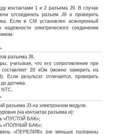
у контактами 1 и 2 разъема J9. В случае
цепи отсоединить разъем J9 и проверить
ика. Если в СМ установлен асинхронный
в надежности электрического соединении
чиком.
.
тов разъема J8.
ры, учитывая, что его сопротивление при
) составляет 20 кОм (можно замерить на
). Если результат отличается, проверить
 до датчика.
ы NTC.
.
ий разъема J3 на электронном модуле.
уровня (на контактах разъема и):
ень «ПУСТОЙ БАК»;
вень «ПОЛНЫЙ БАК»;
уровень «ПЕРЕЛИВ» (не меньше половины