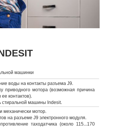
NDESIT
альной машинки
ние воды на контакты разъема J9.
ку приводного мотора (возможная причина
 ее контактов).
 стиральной машины Indesit.
ли механически мотор.
тов на разъеме J9 электронного модуля.
противление таходатчика (около 115...170