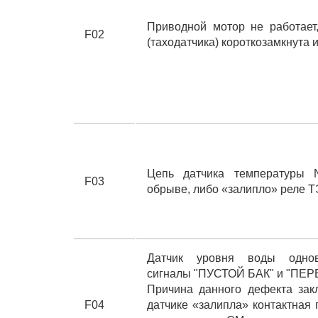
Приводной мотор не работает,
F02
(таходатчика) короткозамкнута 
Цепь датчика температуры 
F03
обрыве, либо «залипло» реле 
Датчик уровня воды одно
сигналы "ПУСТОЙ БАК" и "ПЕ
Причина данного дефекта закл
F04
датчике «залипла» контактная