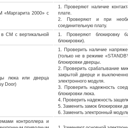
1. Проверяют наличие контак
М «Маргарита 2000» с
плате.
2. Проверяют и при необх
соединительную плату.
 в СМ с вертикальной
1. Проверяют блокировку ба
блокировки).
1. Проверить наличие напряже
(только не в режиме «STANDBY»
блокировки дверцы.
2. Проверить срабатывание мик
закрытой дверце и выключенно
рцы люка или дверца
электронного модуля.
sy Door)
3. Проверить надежность сое
блокировки люка.
4. Проверить надежность защел
5. Заменить замок блокировки д
6. Заменить электронный модуль
емами контроллера и
синхронным приводным
1. Заменяют основной электрон