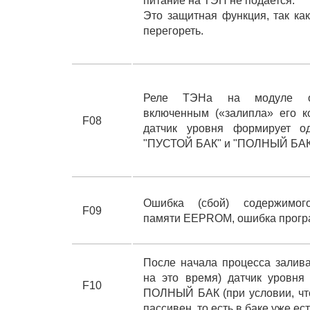
питание на ТЭН не подается.
Это защитная функция, так ка
перегореть.
Реле ТЭНа на модуле ок
включенным («залипла» его ко
F08
датчик уровня формирует о
"ПУСТОЙ БАК" и "ПОЛНЫЙ БАК
Ошибка (сбой) содержимого
F09
памяти EEPROM, ошибка прог
После начала процесса залива
на это время) датчик уровня
F10
ПОЛНЫЙ БАК (при условии, ч
пассивен, то есть в баке уже ес