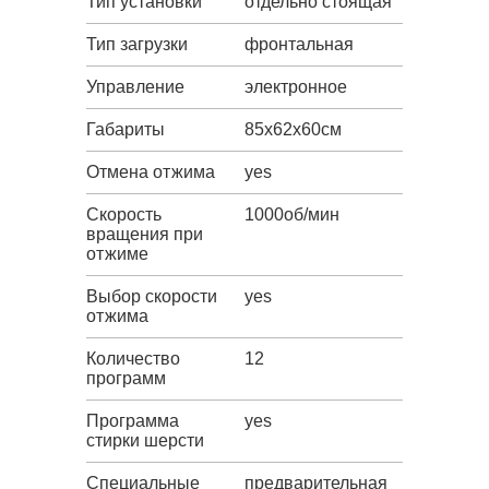
Тип установки
отдельно стоящая
Тип загрузки
фронтальная
Управление
электронное
Габариты
85х62х60см
Отмена отжима
yes
Скорость
1000об/мин
вращения при
отжиме
Выбор скорости
yes
отжима
Количество
12
программ
Программа
yes
стирки шерсти
Специальные
предварительная