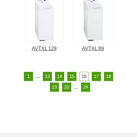
AVTXL 129
AVTXL 89
1
...
13
14
15
16
17
18
19
20
...
24