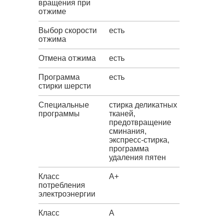
вращения при
отжиме
Выбор скорости
есть
отжима
Отмена отжима
есть
Программа
есть
стирки шерсти
Специальные
стирка деликатных
программы
тканей,
предотвращение
сминания,
экспресс-стирка,
программа
удаления пятен
Класс
A+
потребления
электроэнергии
Класс
A