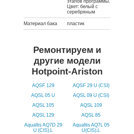
этапов программы.
Цвет: белый с
серебряным
Материал бака
пластик
Ремонтируем и
другие модели
Hotpoint-Ariston
AQSF 129
AQSF 29 U (CSI)
AQSL 05 U
AQSL 09 U (CSI)
AQSL 105
AQSL 109
AQSL 129
AQSL 85
Aqualtis AQ7D 29
Aqualtis AQ7L 05
U (CIS).L
U(CIS).L