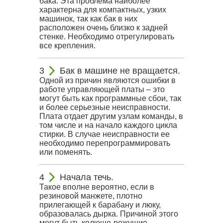
бака. Эта проблема наиболее
характерна для компактных, узких
машинок, так как бак в них
расположен очень близко к задней
стенке. Необходимо отрегулировать
все крепления.
Бак в машине не вращается.
Одной из причин являются ошибки в
работе управляющей платы – это
могут быть как программные сбои, так
и более серьезные неисправности.
Плата отдает другим узлам команды, в
том числе и на начало каждого цикла
стирки. В случае неисправности ее
необходимо перепрограммировать
или поменять.
Начала течь.
Такое вполне вероятно, если в
резиновой манжете, плотно
прилегающей к барабану и люку,
образовалась дырка. Причиной этого
могут быть колюще-режущие