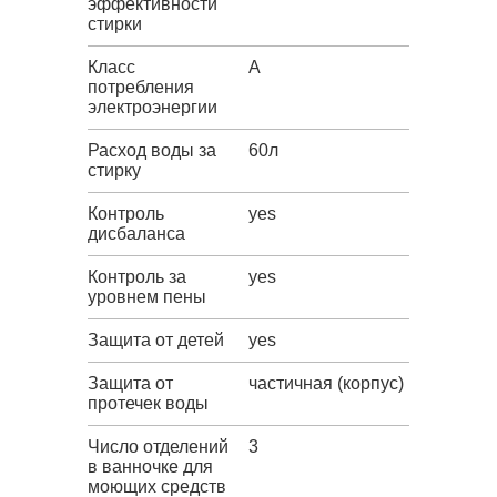
эффективности
стирки
Класс
A
потребления
электроэнергии
Расход воды за
60л
стирку
Контроль
yes
дисбаланса
Контроль за
yes
уровнем пены
Защита от детей
yes
Защита от
частичная (корпус)
протечек воды
Число отделений
3
в ванночке для
моющих средств