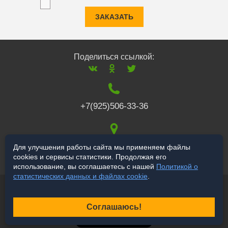
ЗАКАЗАТЬ
Поделиться ссылкой:
+7(925)506-33-36
117519
,
г. Москва
,
Для улучшения работы сайта мы применяем файлы
cookies и сервисы статистики. Продолжая его
Варшавское ш., 132
использование, вы соглашаетесь с нашей
Политикой о
статистических данных и файлах cookie
.
© 2006-2026 a-star.ru
Продвижение сайта
Соглашаюсь!