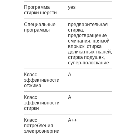
Программа
yes
стирки шерсти
Специальные
предварительная
программы
стирка,
предотвращение
сминания, прямой
впрыск, стирка
деликатных тканей,
стирка подушек,
супер-полоскание
Класс
A
эффективности
отжима
Класс
A
эффективности
стирки
Класс
A++
потребления
электроэнергии