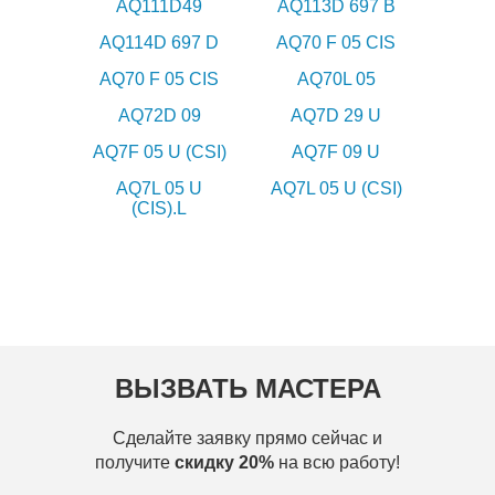
AQ111D49
AQ113D 697 B
AQ114D 697 D
AQ70 F 05 CIS
AQ70 F 05 CIS
AQ70L 05
AQ72D 09
AQ7D 29 U
AQ7F 05 U (CSI)
AQ7F 09 U
AQ7L 05 U
AQ7L 05 U (CSI)
(CIS).L
ВЫЗВАТЬ МАСТЕРА
Сделайте заявку прямо сейчас и
получите
скидку 20%
на всю работу!