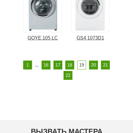
GOYE 105 LC
GS4 1073D1
1
...
16
17
18
19
20
21
22
ВЫЗВАТЬ МАСТЕРА