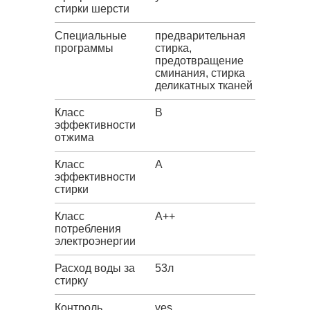
стирки шерсти
Специальные
предварительная
программы
стирка,
предотвращение
сминания, стирка
деликатных тканей
Класс
B
эффективности
отжима
Класс
A
эффективности
стирки
Класс
A++
потребления
электроэнергии
Расход воды за
53л
стирку
Контроль
yes