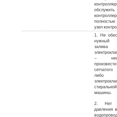
контрол
обслужит
контролл
полностью 
узел контр
1. Не обес
нужный 
залива в
электрокл
– необ
произвести
сетчатого
либо за
электрокла
стиральной
машины.
2. Нет 
давления в
водопрово