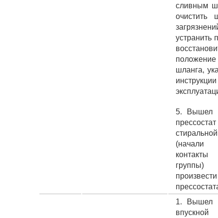
сливным ш
очистить 
загрязнени
устранить 
восстанови
положение 
шланга, ук
инструк
эксплуатац
5. Вышел 
прессостат
стирально
(начали 
контакты
групп
произвест
прессостат
1. Вышел 
впускной