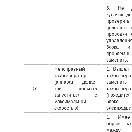
6. Не д
кулачок до
проверить
целостност
проводки 
управле
блока ин
проблемные
заменить.
Неисправный
1. Вышел 
тахогенератор
тахогене
(аппарат делает
заменить
E07
три попытки
тахогенера
запуститься с
(находится
максимальной
бло
скоростью).
электродви
1. Имее
обрыв на
между