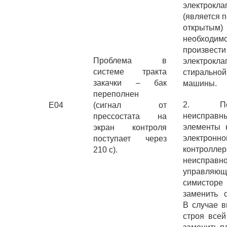
электрокла
(является 
открыт
необходим
произвест
Проблема в
электрокла
системе тракта
стиральной
закачки – бак
машины.
переполнен
2. Поя
E04
(сигнал от
неисправн
прессостата на
элементы 
экран контроля
электронно
поступает через
контролл
210 с).
неисправн
управляю
симист
заменить с
В случае в
строя всей