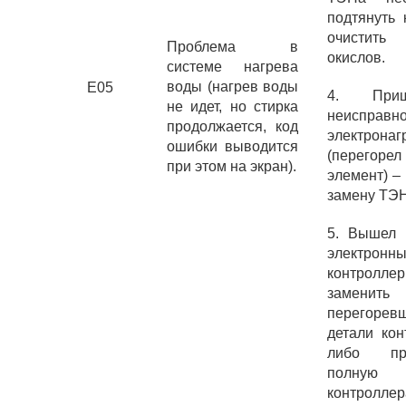
подтянуть 
очистит
Проблема в
окислов.
системе нагрева
воды (нагрев воды
E05
4. При
не идет, но стирка
неисправно
продолжается, код
электронаг
ошибки выводится
(перегорел
при этом на экран).
элемент) –
замену ТЭН
5. Вышел 
электронн
контро
заменить
перегорев
детали кон
либо про
полную 
контроллер