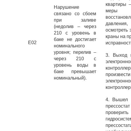
квартиры –
Нарушение
мер
связано со сбоем
восстанов
при заливе
давления,
(недолив – через
осмотреть 
210 с уровень в
краны на п
баке не достигает
E02
исправност
номинального
уровня; перелив –
3. Выход 
через 210 с
электронно
уровень воды в
контрол
баке превышает
произвест
номинальный).
электронно
контроллер
4. Вышел 
прессо
проверить
гидросисте
прессост