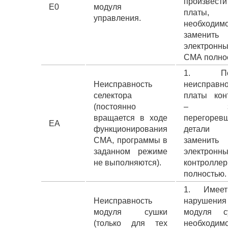
произвест
E0
модуля
платы
управления.
необходи
заменить
электронны
СМА полно
1. Поя
Неисправность
неисправно
селектора
платы кон
(постоянно
– зам
вращается в ходе
перегорев
EА
функционирования
детали
СМА, программы в
заменить
заданном режиме
электронн
не выполняются).
контрол
полностью.
1. Имее
Неисправность
нарушения 
модуля сушки
модуля 
(только для тех
необходим