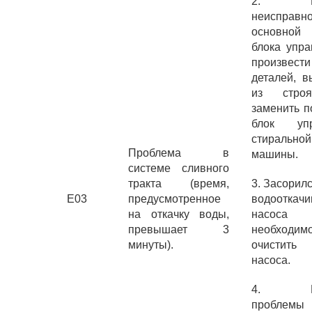
2. Воз
неисправ
основно
блока упра
произвест
деталей, 
из стро
заменить п
блок упр
стиральной
Проблема в
машины.
системе сливного
тракта (время,
3. Засорил
E03
предусмотренное
водооткач
на откачку воды,
насо
превышает 3
необходим
минуты).
очистить
насоса.
4. Воз
пробле