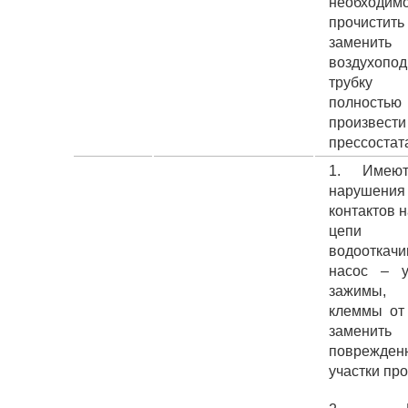
необходим
прочист
заменить
воздухопо
трубку
полностью
произвест
прессостат
1. Имею
нарушения
контактов н
цепи м
водооткач
насос – у
зажимы, 
клеммы от 
заменить
поврежден
участки про