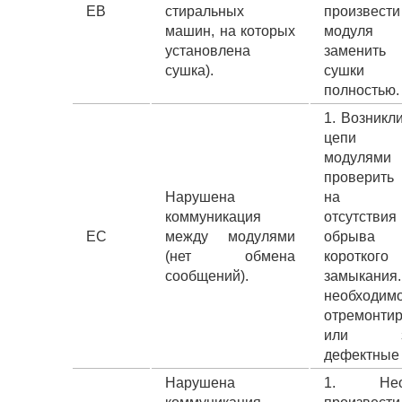
EВ
стиральных
произвест
машин, на которых
модул
установлена
заменить
сушка).
сушки
полностью.
1. Возникл
цепи 
модул
проверить 
Нарушена
на пр
коммуникация
отсутстви
EС
между модулями
обрыв
(нет обмена
короткого
сообщений).
замыкан
необходим
отремонтир
или за
дефектные 
Нарушена
1. Необ