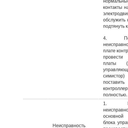
нормальны
контакты н
электродви
обслужить 
подтянуть 
4. Поя
неисправ
плате конт
провести
платы (з
управляющ
симисто
поставит
контроллер
полностью.
1. Воз
неисправ
основно
блока упра
Неисправность