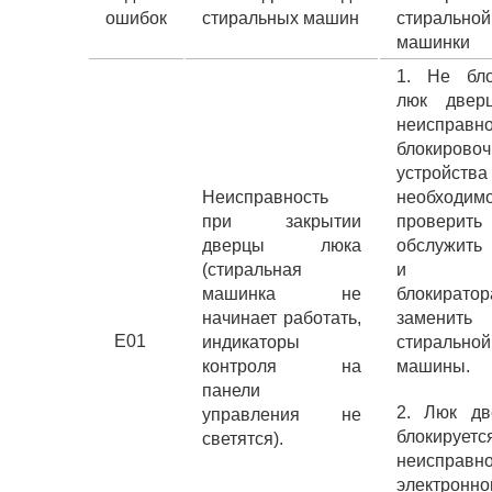
ошибок
стиральных машин
стиральной
машинки
1. Не бло
люк двер
неисправно
блокировоч
устрой
Неисправность
необходим
при закрытии
провер
дверцы люка
обслужить
(стиральная
и кон
машинка не
блокират
начинает работать,
замени
E01
индикаторы
стиральной
контроля на
машины.
панели
2. Люк д
управления не
блокирует
светятся).
неисправно
электронно