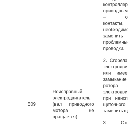
контрол
приводным
– обсл
контакт
необходим
заменить
проблемные
проводки.
2. Сгорела
электродви
или имее
замыкание
ротора – 
Неисправный
электродви
электродвигатель
при неисп
E09
(вал приводного
щеточног
мотора не
заменить щ
вращается).
3. Отсу