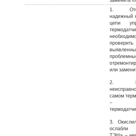
заменить пл
1. Отсу
надежный к
цепи упр
термодат
необходим
проверит
выявленны
проблемные
отремонтир
или замени
2. Воз
неисправ
самом терм
– зам
термодатчи
3. Окисли
ослабли 
ТЭНа – не