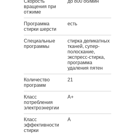
Скорость
до 800 об/мин
вращения при
отжиме
Программа
есть
стирки шерсти
Специальные
стирка деликатных
программы
тканей, супер-
полоскание,
экспресс-стирка,
программа
удаления пятен
Количество
21
программ
Класс
A+
потребления
электроэнергии
Класс
A
эффективности
стирки