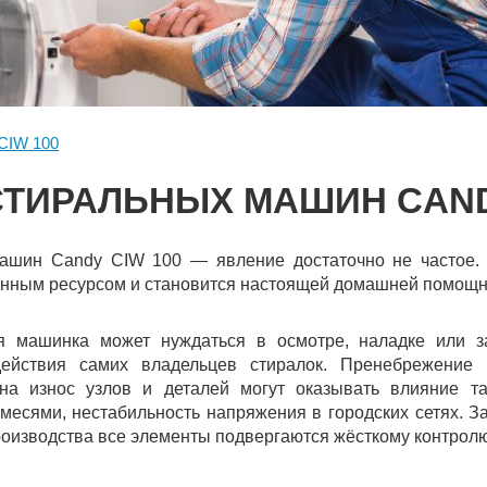
CIW 100
СТИРАЛЬНЫХ МАШИН CANDY
ашин Candy CIW 100 — явление достаточно не частое. Э
нным ресурсом и становится настоящей домашней помощни
я машинка может нуждаться в осмотре, наладке или з
ействия самих владельцев стиралок. Пренебрежение 
на износ узлов и деталей могут оказывать влияние та
есями, нестабильность напряжения в городских сетях. Зав
производства все элементы подвергаются жёсткому контролю