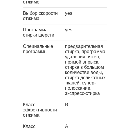
отжиме
Выбор скорости
yes
отжима
Программа
yes
стирки шерсти
Специальные
предварительная
программы
стирка, программа
удаления пятен,
прямой впрыск,
стирка в большом
количестве воды,
стирка деликатных
тканей, супер-
полоскание,
экспресс-стирка
Класс
B
эффективности
отжима
Класс
A