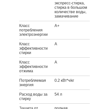
экспресс-стирка,
стирка в большом
количестве воды,
замачивание
Класс
A+
потребления
электроэнергии
Класс
A
эффективности
стирки
Класс
A
эффективности
отжима
Потребляемая
0.2 кВт*ч/кг
энергия
Расход воды за
54 л
стирку
Защита от
полная