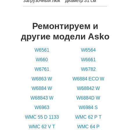
Загрузочный люк
диаметр 31 см
Ремонтируем и
другие модели Asko
W6561
W6564
W660
W6661
W6761
W6782
W6863 W
W6884 ECO W
W6884 W
W68842 W
W68843 W
W6884D W
W6963
W6984 S
WMC 55 D 1133
WMC 62 P T
WMC 62 V T
WMC 64 P